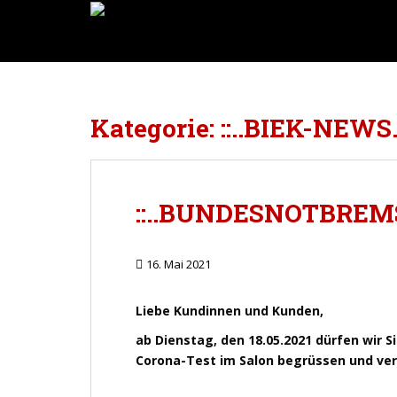
Direkt
S
zum
k
Inhalt
i
wechseln
p
t
o
Kategorie:
::..BIEK-NEWS..
m
a
i
n
::..BUNDESNOTBREMS
c
o
n
16. Mai 2021
t
e
Liebe Kundinnen und Kunden,
n
t
ab Dienstag, den 18.05.2021 dürfen wir 
Corona-Test im Salon begrüssen und ve