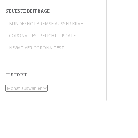
Nächste Bewertungen
NEUESTE BEITRÄGE
::..BUNDESNOTBREMSE AUSSER KRAFT..::
::..CORONA-TESTPFLICHT-UPDATE..::
::..NEGATIVER CORONA-TEST..::
HISTORIE
Historie