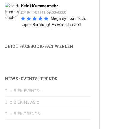
Heidi Kummermehr
2019-11-01T11:09:06+0000
Mega sympathisch, 
super Beratung! Es wird sich Zeit 
genommen, auch wenn mal 
ausgefallene Fragen
...
mehr
JETZT FACEBOOK-FAN WERDEN
Uschi Straub
2018-10-30T13:59:24+0000
Ein super tolles Team, 
noch bessere Bedienung und ein 
stilvolles Ambiente. Ich kann das nur
...
NEWS : EVENTS : TRENDS
mehr
Klaudia Werdin
::..BIEK-EVENTS..::
2018-05-30T13:47:47+0000
::..BIEK-NEWS..::
Franz Orth
::..BIEK-TRENDS..::
2018-05-15T21:38:58+0000