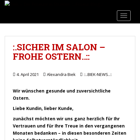
Direkt
S
zum
k
TOGGLE
Inhalt
i
wechseln
p
t
o
:.SICHER IM SALON –
m
FROHE OSTERN..::
a
i
n
4. April 2021
Alexandra Biek
::..BIEK-NEWS..::
c
o
n
Wir wünschen gesunde und zuversichtliche
t
Ostern.
e
Liebe Kundin, lieber Kunde,
n
t
zunächst möchten wir uns ganz herzlich für Ihr
Vertrauen und für Ihre Treue in den vergangenen
Monaten bedanken – in diesen besonderen Zeiten