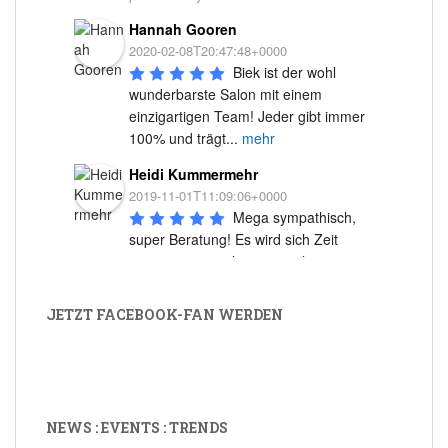
Hannah Gooren
2020-02-08T20:47:48+0000
Biek ist der wohl 
wunderbarste Salon mit einem 
einzigartigen Team! Jeder gibt immer 
100% und trägt
...
mehr
Heidi Kummermehr
2019-11-01T11:09:06+0000
Mega sympathisch, 
super Beratung! Es wird sich Zeit 
genommen, auch wenn mal 
ausgefallene Fragen
...
mehr
JETZT FACEBOOK-FAN WERDEN
Uschi Straub
2018-10-30T13:59:24+0000
Ein super tolles Team, 
noch bessere Bedienung und ein 
stilvolles Ambiente. Ich kann das nur
...
NEWS : EVENTS : TRENDS
mehr