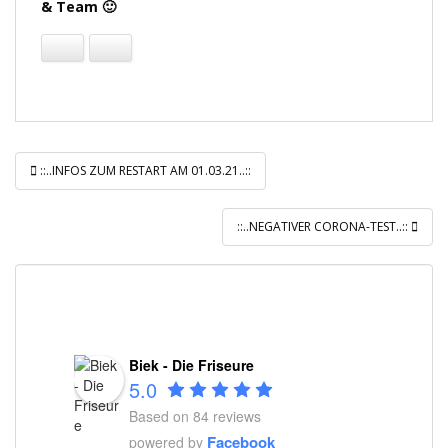
& Team 🙂
Beitragsnavigation
::..INFOS ZUM RESTART AM 01.03.21..::
::..NEGATIVER CORONA-TEST..::
Biek - Die Friseure
5.0
Based on 84 reviews
Facebook
powered by