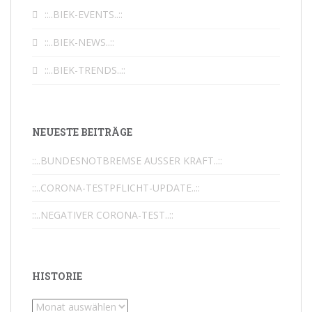
Klaudia Werdin
::..BIEK-EVENTS..::
2018-05-30T13:47:47+0000
::..BIEK-NEWS..::
Franz Orth
::..BIEK-TRENDS..::
2018-05-15T21:38:58+0000
Nächste Bewertungen
NEUESTE BEITRÄGE
::..BUNDESNOTBREMSE AUSSER KRAFT..::
::..CORONA-TESTPFLICHT-UPDATE..::
::..NEGATIVER CORONA-TEST..::
HISTORIE
Historie