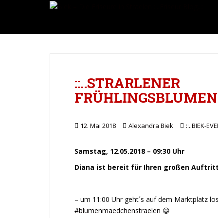
Direkt
S
zum
k
Inhalt
i
wechseln
p
t
o
m
::..STRARLENER
a
FRÜHLINGSBLUMENM
i
n
c
12. Mai 2018
Alexandra Biek
::..BIEK-EVE
o
n
t
Samstag, 12.05.2018 – 09:30 Uhr
e
Diana ist bereit für Ihren großen Auftr
n
t
– um 11:00 Uhr geht´s auf dem Marktplatz los
#
blumenmaedchenstraelen
😀