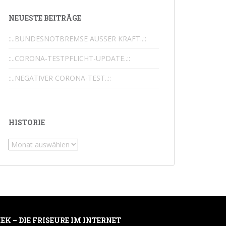
Nächste Bewertungen
NEUESTE BEITRÄGE
::..BUNDESNOTBREMSE AUSSER KRAFT..::
::..CORONA-TESTPFLICHT-UPDATE..::
::..NEGATIVER CORONA-TEST..::
HISTORIE
Historie
IEK – DIE FRISEURE IM INTERNET