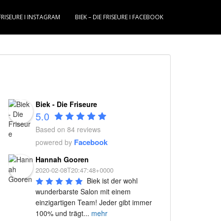
 FRISEURE I INSTAGRAM
BIEK – DIE FRISEURE I FACEBOOK
Biek - Die Friseure
5.0
Based on 84 reviews
Facebook
powered by
Hannah Gooren
2020-02-08T20:47:48+0000
Biek ist der wohl 
wunderbarste Salon mit einem 
einzigartigen Team! Jeder gibt immer 
100% und trägt
...
mehr