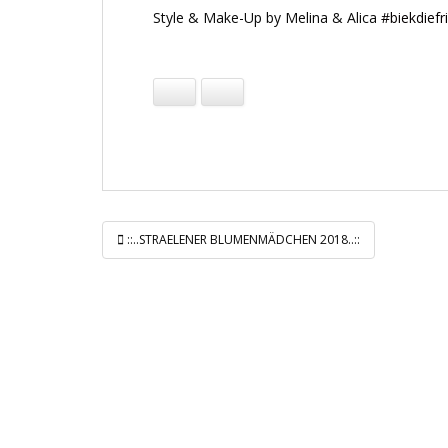
Style & Make-Up by Melina & Alica
#
biekdiefr
Beitragsnavigation
::..STRAELENER BLUMENMÄDCHEN 2018..::