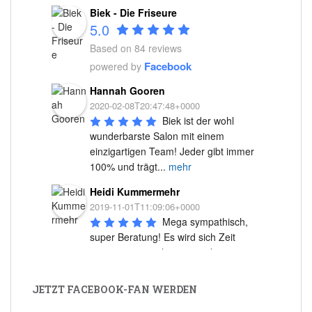
Biek - Die Friseure
5.0
Based on 84 reviews
Facebook
powered by
Hannah Gooren
2020-02-08T20:47:48+0000
Biek ist der wohl 
wunderbarste Salon mit einem 
einzigartigen Team! Jeder gibt immer 
100% und trägt
...
mehr
Heidi Kummermehr
2019-11-01T11:09:06+0000
Mega sympathisch, 
super Beratung! Es wird sich Zeit 
genommen, auch wenn mal 
ausgefallene Fragen
...
mehr
JETZT FACEBOOK-FAN WERDEN
Uschi Straub
2018-10-30T13:59:24+0000