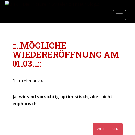
Direkt
S
zum
k
TOGGLE
Inhalt
i
wechseln
p
t
o
::..MÖGLICHE
m
WIEDERERÖFFNUNG AM
a
i
01.03…::
n
c
o
11. Februar 2021
n
t
Ja, wir sind vorsichtig optimistisch, aber nicht
e
euphorisch.
n
t
WEITERLESEN