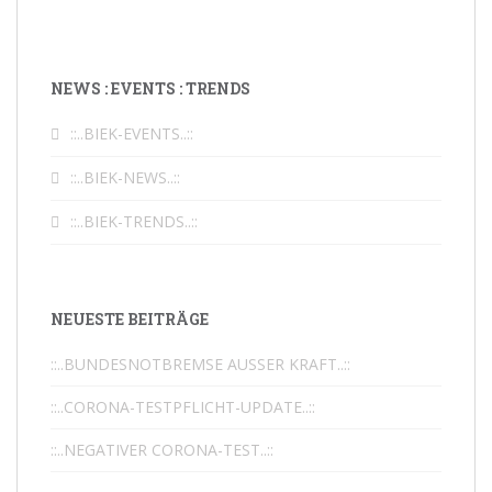
Ein super tolles Team, 
noch bessere Bedienung und ein 
stilvolles Ambiente. Ich kann das nur
...
NEWS : EVENTS : TRENDS
mehr
Klaudia Werdin
::..BIEK-EVENTS..::
2018-05-30T13:47:47+0000
::..BIEK-NEWS..::
Franz Orth
::..BIEK-TRENDS..::
2018-05-15T21:38:58+0000
Nächste Bewertungen
NEUESTE BEITRÄGE
::..BUNDESNOTBREMSE AUSSER KRAFT..::
::..CORONA-TESTPFLICHT-UPDATE..::
::..NEGATIVER CORONA-TEST..::