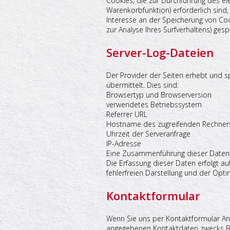
Cookies, die zur Durchführung des el
Warenkorbfunktion) erforderlich sind,
Interesse an der Speicherung von Cook
zur Analyse Ihres Surfverhaltens) ge
Server-Log-Dateien
Der Provider der Seiten erhebt und s
übermittelt. Dies sind:
Browsertyp und Browserversion
verwendetes Betriebssystem
Referrer URL
Hostname des zugreifenden Rechner
Uhrzeit der Serveranfrage
IP-Adresse
Eine Zusammenführung dieser Daten 
Die Erfassung dieser Daten erfolgt au
fehlerfreien Darstellung und der Opti
Kontaktformular
Wenn Sie uns per Kontaktformular An
angegebenen Kontaktdaten zwecks Bea