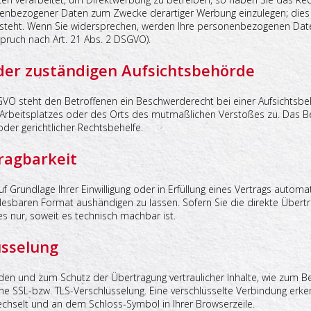
enbezogener Daten zum Zwecke derartiger Werbung einzulegen; dies gil
g steht. Wenn Sie widersprechen, werden Ihre personenbezogenen Da
pruch nach Art. 21 Abs. 2 DSGVO).
der zuständigen Aufsichtsbehörde
GVO steht den Betroffenen ein Beschwerderecht bei einer Aufsichtsbe
es Arbeitsplatzes oder des Orts des mutmaßlichen Verstoßes zu. Das
oder gerichtlicher Rechtsbehelfe.
ragbarkeit
f Grundlage Ihrer Einwilligung oder in Erfüllung eines Vertrags automat
nlesbaren Format aushändigen zu lassen. Sofern Sie die direkte Über
es nur, soweit es technisch machbar ist.
üsselung
den und zum Schutz der Übertragung vertraulicher Inhalte, wie zum Be
ine SSL-bzw. TLS-Verschlüsselung. Eine verschlüsselte Verbindung erke
 wechselt und an dem Schloss-Symbol in Ihrer Browserzeile.