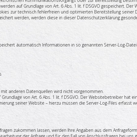
ektronischen Kommunikationsvorgangs oder zur Bereitstellung bestimm
 werden auf Grundlage von Art. 6 Abs. 1 lit. f DSGVO gespeichert. Der 
ies zur technisch fehlerfreien und optimierten Bereitstellung seiner 
speichert werden, werden diese in dieser Datenschutzerklärung gesond
peichert automatisch Informationen in so genannten Server-Log-Datei
s
mit anderen Datenquellen wird nicht vorgenommen.
f Grundlage von Art. 6 Abs. 1 lit. f DSGVO. Der Websitebetreiber hat ei
mierung seiner Website – hierzu müssen die Server-Log-Files erfasst w
fragen zukommen lassen, werden Ihre Angaben aus dem Anfrageformul
rbeitung der Anfrage und für den Fall von Anschlussfragen bei uns g