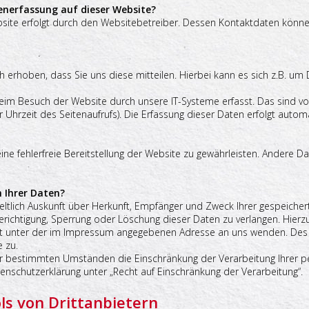
tenerfassung auf dieser Website?
bsite erfolgt durch den Websitebetreiber. Dessen Kontaktdaten kön
erhoben, dass Sie uns diese mitteilen. Hierbei kann es sich z.B. um D
m Besuch der Website durch unsere IT-Systeme erfasst. Das sind vor 
 Uhrzeit des Seitenaufrufs). Die Erfassung dieser Daten erfolgt autom
ine fehlerfreie Bereitstellung der Website zu gewährleisten. Andere D
 Ihrer Daten?
geltlich Auskunft über Herkunft, Empfänger und Zweck Ihrer gespeich
erichtigung, Sperrung oder Löschung dieser Daten zu verlangen. Hier
it unter der im Impressum angegebenen Adresse an uns wenden. Des 
 zu.
r bestimmten Umständen die Einschränkung der Verarbeitung Ihrer 
enschutzerklärung unter „Recht auf Einschränkung der Verarbeitung“.
ls von Drittanbietern