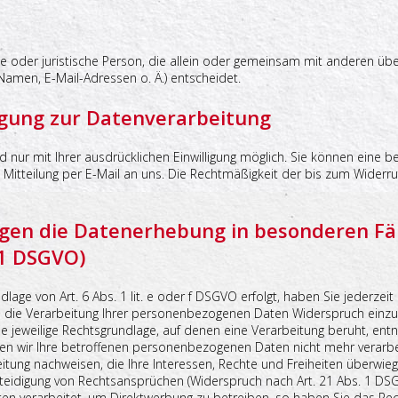
iche oder juristische Person, die allein oder gemeinsam mit anderen ü
amen, E-Mail-Adressen o. Ä.) entscheidet.
ligung zur Datenverarbeitung
nur mit Ihrer ausdrücklichen Einwilligung möglich. Sie können eine bere
 Mitteilung per E-Mail an uns. Die Rechtmäßigkeit der bis zum Widerr
gen die Datenerhebung in besonderen Fä
21 DSGVO)
age von Art. 6 Abs. 1 lit. e oder f DSGVO erfolgt, haben Sie jederzeit
die Verarbeitung Ihrer personenbezogenen Daten Widerspruch einzuleg
ie jeweilige Rechtsgrundlage, auf denen eine Verarbeitung beruht, en
en wir Ihre betroffenen personenbezogenen Daten nicht mehr verarbe
itung nachweisen, die Ihre Interessen, Rechte und Freiheiten überwie
idigung von Rechtsansprüchen (Widerspruch nach Art. 21 Abs. 1 DSG
 verarbeitet, um Direktwerbung zu betreiben, so haben Sie das Rech