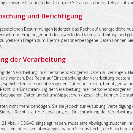
g aktiviert ist, können die Daten, die Sie an uns übermitteln, nicht v
Löschung und Berichtigung
esetzlichen Bestimmungen jederzeit das Recht auf unentgeltliche Aus
unft und Empfänger und den Zweck der Datenverarbeitung und ggf. e
e zu weiteren Fragen zum Thema personenbezogene Daten können Sie 
.
ung der Verarbeitung
ng der Verarbeitung Ihrer personenbezogenen Daten zu verlangen. Hie
s wenden. Das Recht auf Einschränkung der Verarbeitung besteht in
s gespeicherten personenbezogenen Daten bestreiten, benötigen wir in
 Recht, die Einschränkung der Verarbeitung Ihrer personenbezogenen 
nbezogenen Daten unrechtmäßig geschah / geschieht, können Sie stat
en nicht mehr benötigen, Sie sie jedoch zur Ausübung, Verteidigun
ie das Recht, statt der Löschung die Einschränkung der Verarbeitun
t. 21 Abs. 1 DSGVO eingelegt haben, muss eine Abwägung zwischen I
, wessen Interessen überwiegen, haben Sie das Recht, die Einschränku