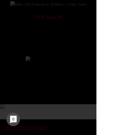
DER SALON
Im Mittelpunkt stehen Sie, nicht unser Salon. Aus
diesem Grund halten wir unser Ambiente ganz
bewußt schlicht. Wir setzen Sie und Ihr Haar in
Szene, denn es geht um Ihr gutes Aussehen und nicht
um unsere Eitelkeit. Wir betrachten Sie nicht nur als
Kunden, sondern auch als Gast, dem wir gerne
unsere volle Aufmerksamkeit widmen.
DIREKTKONTAKT