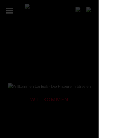
WILLKOMMEN
Schön, dass Sie hereinschauen! Auch wenn wir im
Internet noch keine Haare schneiden und stylen
können, so gewähren wir Ihnen doch mit Freude
einen Einblick in unseren Salon und unsere Arbeit.
Und natürlich stellen wir uns vor: als Team junger und
erfahrener Friseurinnen, Friseure, Stylisten – und
wenn Sie möchten, gerne als Berater und
Trendsetter für Ihren neuen, einzigartigen Look.