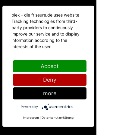
biek - die friseure.de uses website
Tracking technologies from third-
party providers to continuously
improve our service and to display
information according to the
interests of the user.
DIE FRISEURE
Accept
Uns macht es Freude, jeden Tag aufs Neue zu zeigen,
dass klares Design, hohe Professionalität und
persönliche Herzlichkeit kein Widerspruch sind.
Lernen Sie uns kennen – wir freuen uns, Ihnen zu
Deny
zeigen, dass wir mehr sind als einfach nur „Friseure“.
more
Powered by
Impressum
|
Datenschutzerklärung