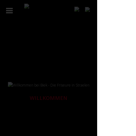
WILLKOMMEN
Schön, dass Sie hereinschauen! Auch wenn wir im
Internet noch keine Haare schneiden und stylen
können, so gewähren wir Ihnen doch mit Freude
einen Einblick in unseren Salon und unsere Arbeit.
Und natürlich stellen wir uns vor: als Team junger und
erfahrener Friseurinnen, Friseure, Stylisten – und
wenn Sie möchten, gerne als Berater und
Trendsetter für Ihren neuen, einzigartigen Look.