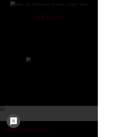
DER SALON
Im Mittelpunkt stehen Sie, nicht unser Salon. Aus
diesem Grund halten wir unser Ambiente ganz
bewußt schlicht. Wir setzen Sie und Ihr Haar in
Szene, denn es geht um Ihr gutes Aussehen und nicht
um unsere Eitelkeit. Wir betrachten Sie nicht nur als
Kunden, sondern auch als Gast, dem wir gerne
unsere volle Aufmerksamkeit widmen.
DIREKTKONTAKT