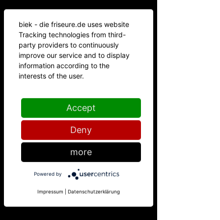
biek - die friseure.de uses website
Tracking technologies from third-
party providers to continuously
improve our service and to display
information according to the
interests of the user.
DIE FRISEURE
Accept
Uns macht es Freude, jeden Tag aufs Neue zu zeigen,
dass klares Design, hohe Professionalität und
persönliche Herzlichkeit kein Widerspruch sind.
Lernen Sie uns kennen – wir freuen uns, Ihnen zu
Deny
zeigen, dass wir mehr sind als einfach nur „Friseure“.
more
Powered by
Impressum
|
Datenschutzerklärung